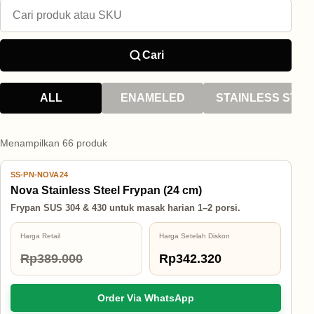
Cari
ALL
ENAMELED
STAINLESS STEE
Menampilkan 66 produk
SS-PN-NOVA24
12% OFF
Nova Stainless Steel Frypan (24 cm)
Frypan SUS 304 & 430 untuk masak harian 1–2 porsi.
Harga Retail
Harga Setelah Diskon
Rp389.000
Rp342.320
Order Via WhatsApp