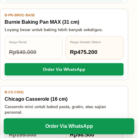
B-PN-BRI31-BASE
12% OFF
Burnie Baking Pan MAX (31 cm)
Loyang besar untuk baking lebih banyak sekaligus.
Harga Retail
Harga Setelah Diskon
Rp540.000
Rp475.200
Order Via WhatsApp
B-CS-CHI11
36% OFF
Chicago Casserole (16 cm)
Casserole mini untuk baked pasta, gratin, atau sajian
personal.
Harga Retail
Harga Setelah Diskon
Order Via WhatsApp
Rp155.000
Rp98.500