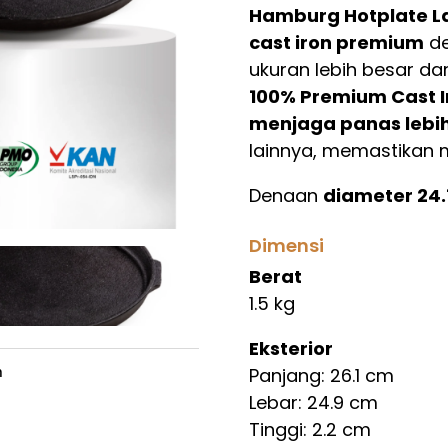
Hamburg Hotplate L
cast iron premium
de
ukuran lebih besar dar
100% Premium Cast I
menjaga panas lebi
lainnya, memastikan 
Dengan
diameter 24.
ideal untuk menyajika
Dimensi
panas lainnya dengan
favorit restoran
Berat
, kin
rumahan yang lebih i
1.5 kg
Kompatibel digunakan
Eksterior
Tidak direkomendasik
Panjang: 26.1 cm
n
bagian bawahnya tida
Lebar: 24.9 cm
kecil).
Tinggi: 2.2 cm