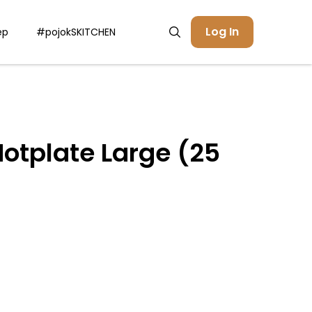
Log In
ep
#pojokSKITCHEN
tplate Large (25