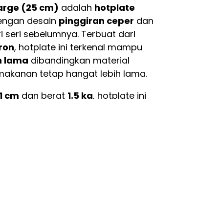
arge (25 cm)
adalah
hotplate
ngan desain
pinggiran ceper
dan
i seri sebelumnya. Terbuat dari
ron
, hotplate ini terkenal mampu
h lama
dibandingkan material
makanan tetap hangat lebih lama.
1 cm
dan berat
1.5 kg
, hotplate ini
n steak, seafood, atau hidangan
 tampilan profesional.
Pilihan
i bisa kamu gunakan untuk sajian
stimewa.
 di kompor gas dan api langsung.
an untuk kompor induksi karena
k rata (dilengkapi kaki penyangga