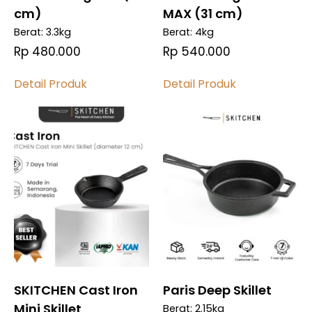
cm)
MAX (31 cm)
Berat: 3.3kg
Berat: 4kg
Rp 480.000
Rp 540.000
Detail Produk
Detail Produk
Bandingkan
Bandingkan
Bandingkan
Bandingkan
SKITCHEN Cast Iron
Paris Deep Skillet
Mini Skillet
Berat: 2.15kg