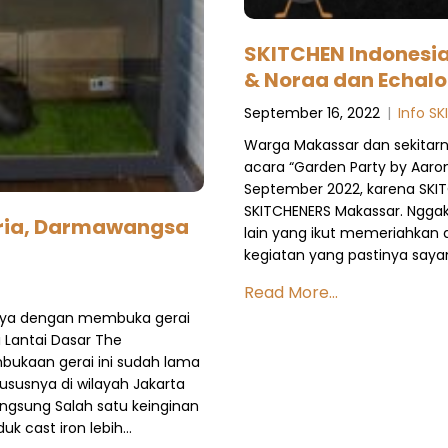
SKITCHEN Indonesia
& Noraa dan Echalo
September 16, 2022
|
Info S
Warga Makassar dan sekitarny
acara “Garden Party by Aaron
September 2022, karena SKI
SKITCHENERS Makassar. Ngga
eria, Darmawangsa
lain yang ikut memeriahkan 
kegiatan yang pastinya saya
Read More...
nya dengan membuka gerai
i Lantai Dasar The
bukaan gerai ini sudah lama
ususnya di wilayah Jakarta
angsung Salah satu keinginan
uk cast iron lebih…