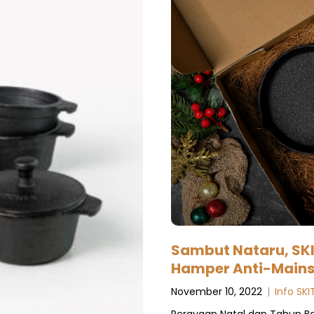
Sambut Nataru, SKI
Hamper Anti-Main
November 10, 2022
|
Info SK
Perayaan Natal dan Tahun 