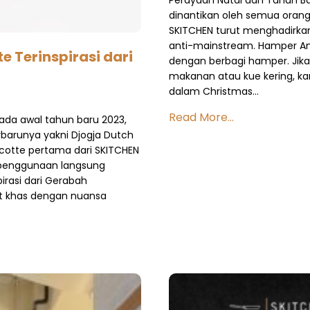
dinantikan oleh semua oran
SKITCHEN turut menghadirka
anti-mainstream. Hamper An
e Terinspirasi dari
dengan berbagi hamper. Ji
makanan atau kue kering, kam
dalam Christmas…
Read More...
ada awal tahun baru 2023,
barunya yakni Djogja Dutch
cocotte pertama dari SKITCHEN
 penggunaan langsung
rasi dari Gerabah
t khas dengan nuansa