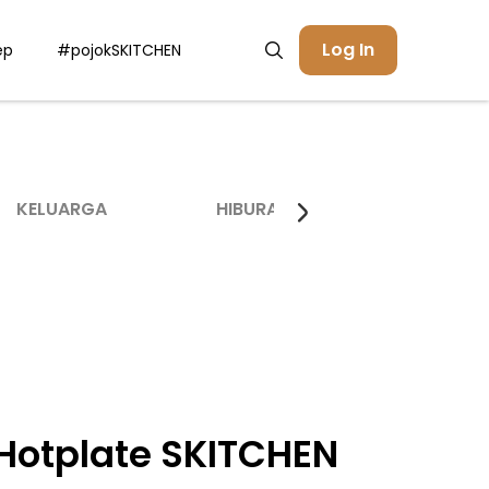
Log In
ep
#pojokSKITCHEN
KELUARGA
HIBURAN
INSPIRASI
 Hotplate SKITCHEN