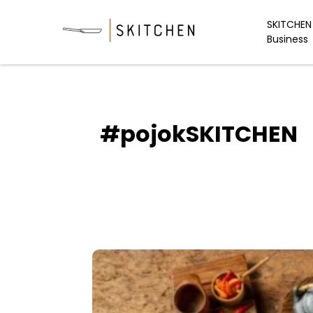
Skip
to
SKITCHEN 
Business
content
#pojokSKITCHEN