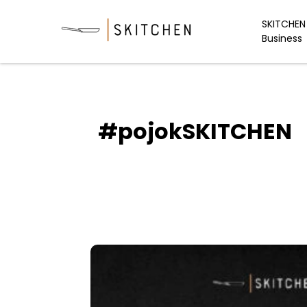
Skip
to
SKITCHEN 
Business
content
#pojokSKITCHEN