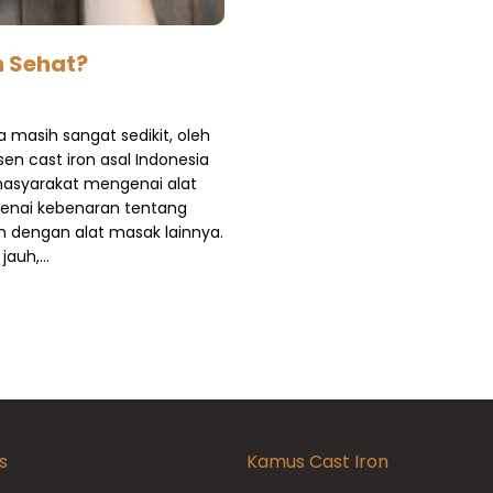
h Sehat?
a masih sangat sedikit, oleh
en cast iron asal Indonesia
asyarakat mengenai alat
genai kebenaran tentang
an dengan alat masak lainnya.
 jauh,…
s
Kamus Cast Iron