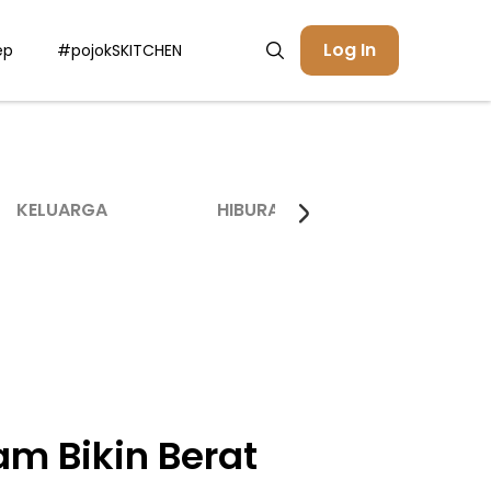
Log In
ep
#pojokSKITCHEN
KELUARGA
HIBURAN
INSPIRASI
m Bikin Berat