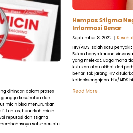
Hempas Stigma Neg
Informasi Benar
September 8, 2022
|
Keseha
HIV/AIDS, salah satu penyaki
Bukan hanya karena virusnya
yang melekat. Bagaimana tida
kutukan atau akibat dari per
benar, tak jarang HIV ditula
ketidaksengajaan. HIV/AIDS bi
Read More...
ng dihindari dalam proses
gganggu kesehatan dan
ut micin bisa menurunkan
’. Lantas, benarkah micin
i reputasi dan stigma
n membahasnya satu-persatu.