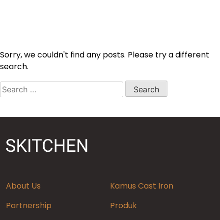
Sorry, we couldn't find any posts. Please try a different
search.
Search
for:
About Us
Kamus Cast Iron
Partnership
Produk