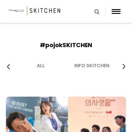
Skip
to
content
#pojokSKITCHEN
ALL
INFO SKITCHEN