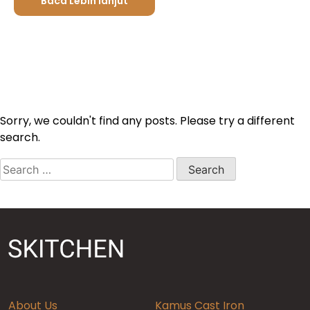
Baca Lebih lanjut
Sorry, we couldn't find any posts. Please try a different
search.
Search
for:
About Us
Kamus Cast Iron