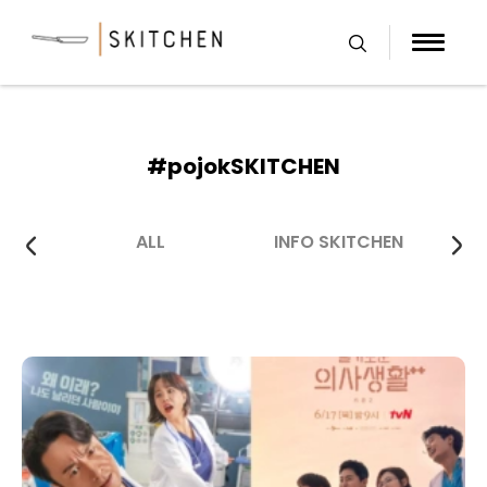
Skip
to
content
#pojokSKITCHEN
ALL
INFO SKITCHEN