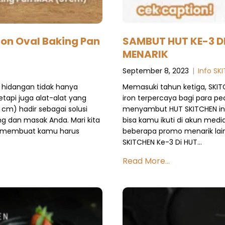
ron Oval Baking Pan
SAMBUT HUT KE-3 
MENARIK
September 8, 2023
|
Info SK
 hidangan tidak hanya
Memasuki tahun ketiga, SKIT
etapi juga alat-alat yang
iron terpercaya bagi para pe
 cm) hadir sebagai solusi
menyambut HUT SKITCHEN ini,
 dan masak Anda. Mari kita
bisa kamu ikuti di akun medi
g membuat kamu harus
beberapa promo menarik lainn
SKITCHEN Ke-3 Di HUT…
Read More...