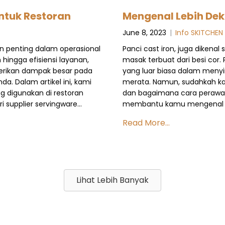
Untuk Restoran
Mengenal Lebih Dek
June 8, 2023
|
Info SKITCHEN
an penting dalam operasional
Panci cast iron, juga dikenal
hingga efisiensi layanan,
masak terbuat dari besi cor
erikan dampak besar pada
yang luar biasa dalam meny
a. Dalam artikel ini, kami
merata. Namun, sudahkah kam
ng digunakan di restoran
dan bagaimana cara perawata
 supplier servingware…
membantu kamu mengenal c
Read More...
Lihat Lebih Banyak