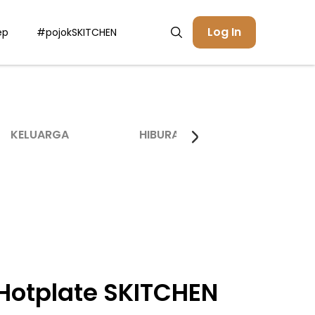
Log In
ep
#pojokSKITCHEN
KELUARGA
HIBURAN
INSPIRASI
 Hotplate SKITCHEN