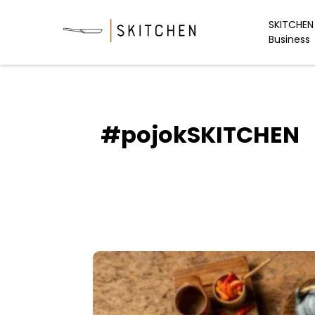
Skip
to
SKITCHEN 
Business
content
#pojokSKITCHEN