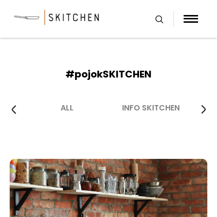
Skip
to
content
#pojokSKITCHEN
ALL
INFO SKITCHEN