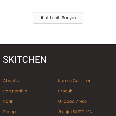
Lihat Lebih Banyak
About Us
Kamus Cast Iron
Partnership
Produk
Karir
Uji Coba 7 Hari
Resep
#pojokSKITCHEN