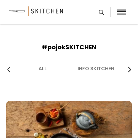
Skip
to
content
#pojokSKITCHEN
ALL
INFO SKITCHEN