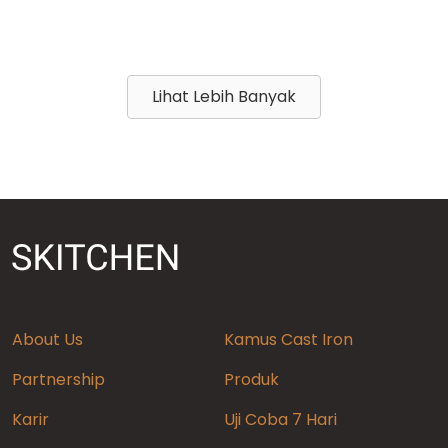
Lihat Lebih Banyak
About Us
Kamus Cast Iron
Partnership
Produk
Karir
Uji Coba 7 Hari