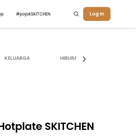
Log In
ep
#pojokSKITCHEN
KELUARGA
HIBURAN
INSPIRASI
 Hotplate SKITCHEN