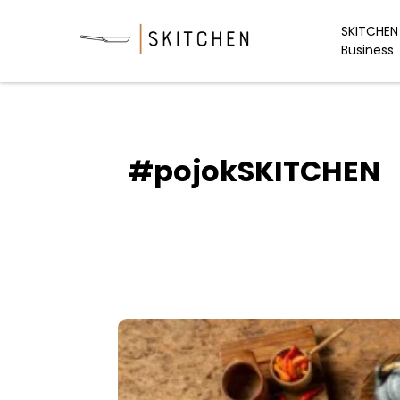
Skip
to
SKITCHEN 
Business
content
#pojokSKITCHEN