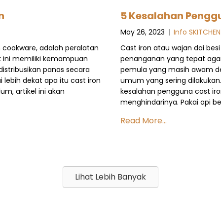
n
5 Kesalahan Penggu
May 26, 2023
|
Info SKITCHEN
on cookware, adalah peralatan
Cast iron atau wajan dai b
ak ini memiliki kemampuan
penanganan yang tepat agar 
stribusikan panas secara
pemula yang masih awam den
ebih dekat apa itu cast iron
umum yang sering dilakukan.
, artikel ini akan
kesalahan pengguna cast ir
menghindarinya. Pakai api 
Read More...
Lihat Lebih Banyak