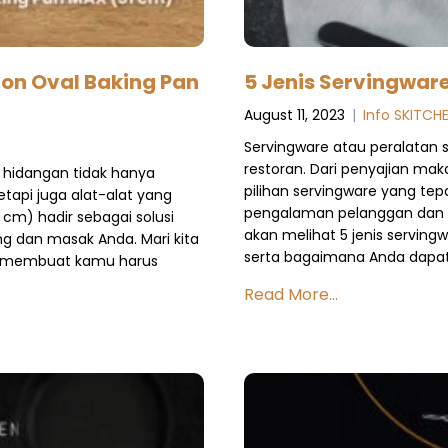
ron Oval Baking Pan
5 Jenis Servingware
August 11, 2023
|
Info SKITCH
Servingware atau peralatan s
restoran. Dari penyajian mak
 hidangan tidak hanya
pilihan servingware yang t
etapi juga alat-alat yang
pengalaman pelanggan dan cit
 cm) hadir sebagai solusi
akan melihat 5 jenis serving
 dan masak Anda. Mari kita
serta bagaimana Anda dapat 
g membuat kamu harus
Read More...