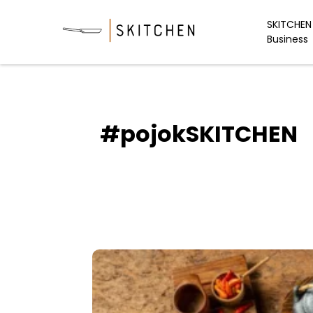
Skip
to
SKITCHEN 
Business
content
#pojokSKITCHEN