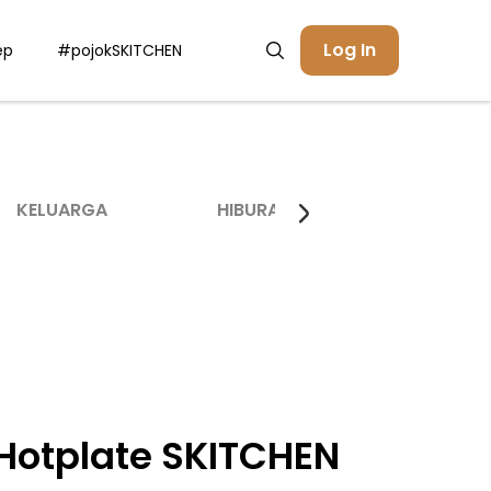
Log In
ep
#pojokSKITCHEN
KELUARGA
HIBURAN
INSPIRASI
 Hotplate SKITCHEN