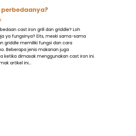
pa perbedaanya?
N
daan cast iron grill dan griddle? Loh
a ya fungsinya? Eits, meski sama-sama
 dan griddle memiliki fungsi dan cara
o. Beberapa jenis makanan juga
 ketika dimasak menggunakan cast iron ini.
ak artikel ini…