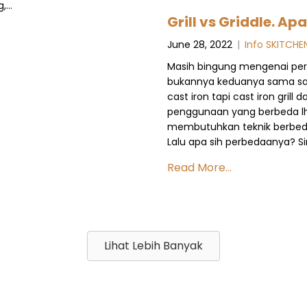
g,…
Grill vs Griddle. A
June 28, 2022
|
Info SKITCHE
Masih bingung mengenai perbe
bukannya keduanya sama saj
cast iron tapi cast iron grill
penggunaan yang berbeda lh
membutuhkan teknik berbeda
Lalu apa sih perbedaanya? Sim
Read More...
Lihat Lebih Banyak