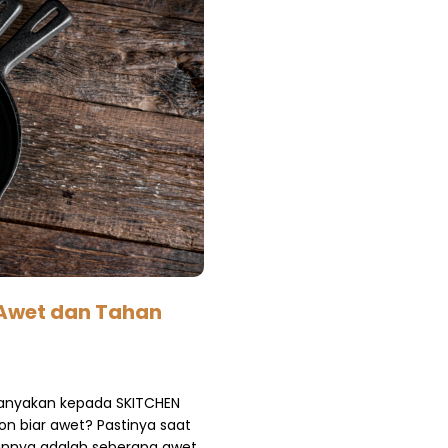
 Awet dan Tahan
itanyakan kepada SKITCHEN
n biar awet? Pastinya saat
annya adalah seberapa awet