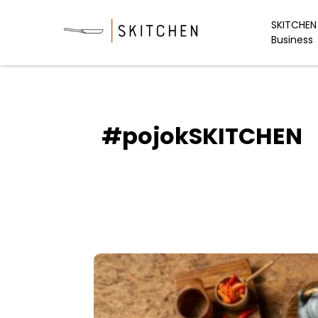
Skip
to
SKITCHEN 
Business
content
#pojokSKITCHEN