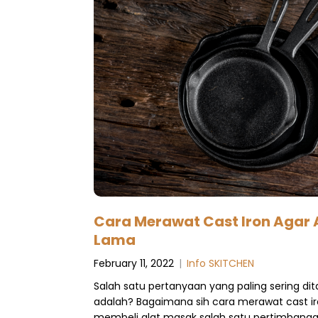
Cara Merawat Cast Iron Agar
Lama
February 11, 2022
|
Info SKITCHEN
Salah satu pertanyaan yang paling sering d
adalah? Bagaimana sih cara merawat cast iro
membeli alat masak salah satu pertimbang