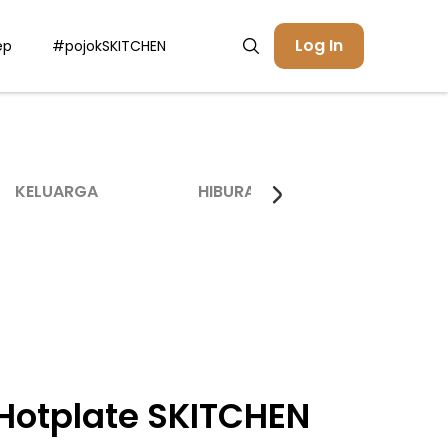
Log In
ep
#pojokSKITCHEN
KELUARGA
HIBURAN
INSPIRASI
 Hotplate SKITCHEN