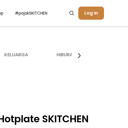
Log In
ep
#pojokSKITCHEN
KELUARGA
HIBURAN
INSPIRASI
 Hotplate SKITCHEN