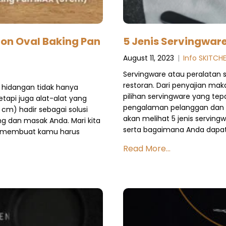
ron Oval Baking Pan
5 Jenis Servingware
August 11, 2023
|
Info SKITCH
Servingware atau peralatan s
restoran. Dari penyajian mak
 hidangan tidak hanya
pilihan servingware yang t
etapi juga alat-alat yang
pengalaman pelanggan dan cit
 cm) hadir sebagai solusi
akan melihat 5 jenis serving
 dan masak Anda. Mari kita
serta bagaimana Anda dapat 
g membuat kamu harus
Read More...