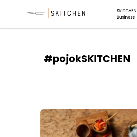
Skip
to
SKITCHEN 
Business
content
#pojokSKITCHEN