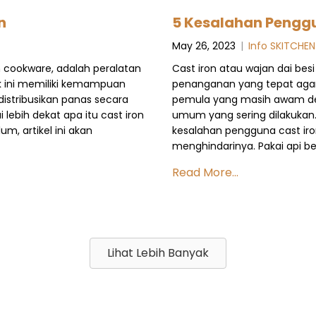
n
5 Kesalahan Penggu
May 26, 2023
|
Info SKITCHEN
on cookware, adalah peralatan
Cast iron atau wajan dai b
ak ini memiliki kemampuan
penanganan yang tepat agar 
stribusikan panas secara
pemula yang masih awam den
ebih dekat apa itu cast iron
umum yang sering dilakukan.
, artikel ini akan
kesalahan pengguna cast ir
menghindarinya. Pakai api 
Read More...
Lihat Lebih Banyak