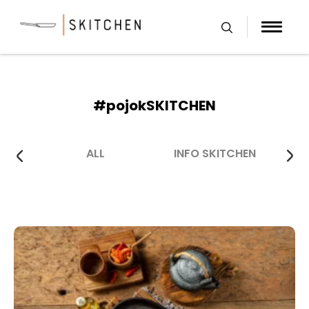
Skip
to
content
#pojokSKITCHEN
ALL
INFO SKITCHEN