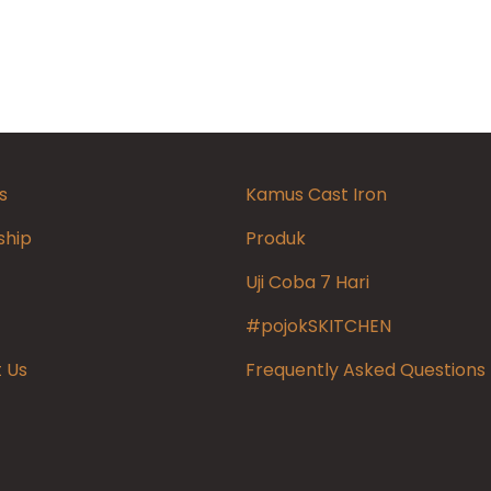
s
Kamus Cast Iron
ship
Produk
Uji Coba 7 Hari
#pojokSKITCHEN
 Us
Frequently Asked Questions