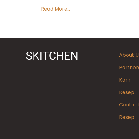
Read More...
About U
Partner
Karir
Resep
Contact
Resep