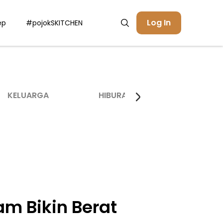
Log In
ep
#pojokSKITCHEN
KELUARGA
HIBURAN
INSPIRASI
m Bikin Berat