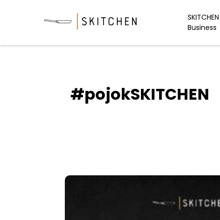
Skip
to
SKITCHEN 
Business
content
#pojokSKITCHEN