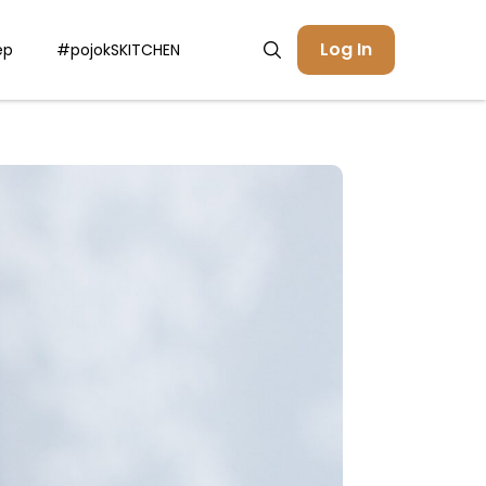
Log In
ep
#pojokSKITCHEN