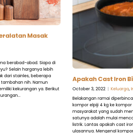
Peralatan Masak
ma berabad-abad. Siapa di
ayu? Selain harganya lebih
dari stainles, beberapa
Apakah Cast Iron Bi
in tambahan nih. Namun
October 3, 2022
|
Keluarga
,
iliki kekurangan ya. Berikut
ekurangan…
Belakangan ramai diperbin
kompor elpiji 4 kg ke kompor 
masyarakat yang sudah mengan
satunya adalah mulai menca
listrik. Lantas apakah cast iro
ulasannya. Mengenal kompor l