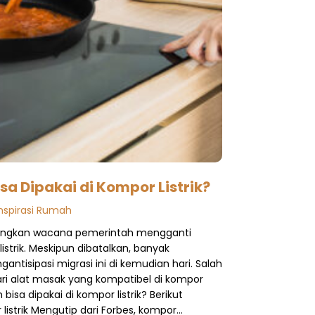
sa Dipakai di Kompor Listrik?
Inspirasi Rumah
cangkan wacana pemerintah mengganti
listrik. Meskipun dibatalkan, banyak
tisipasi migrasi ini di kemudian hari. Salah
ri alat masak yang kompatibel di kompor
n bisa dipakai di kompor listrik? Berikut
istrik Mengutip dari Forbes, kompor…