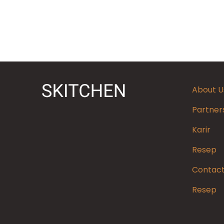
About U
Partner
Karir
Resep
Contact
Resep