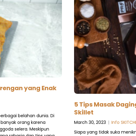
rengan yang Enak
5 Tips Masak Dagin
Skillet
rbagai belahan dunia. Di
March 30, 2023
|
Info SKITCH
t banyak orang karena
nggoda selera. Meskipun
Siapa yang tidak suka menik
apa rahasia dan tips yang