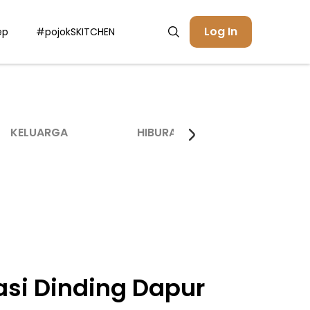
Log In
ep
#pojokSKITCHEN
KELUARGA
HIBURAN
INSPIRASI
asi Dinding Dapur