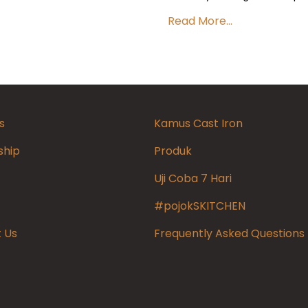
Read More...
s
Kamus Cast Iron
ship
Produk
Uji Coba 7 Hari
#pojokSKITCHEN
 Us
Frequently Asked Questions