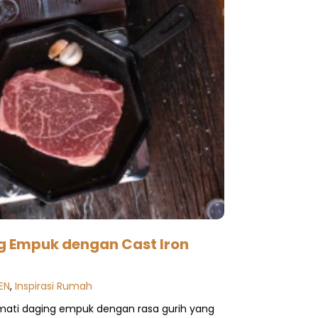
g Empuk dengan Cast Iron
EN
,
Inspirasi Rumah
mati daging empuk dengan rasa gurih yang