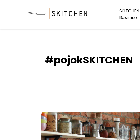
Skip
to
SKITCHEN 
Business
content
#pojokSKITCHEN