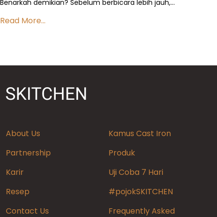
Benarkah demikian? Sebelum berbicara lebih jauh,…
Read More...
About Us
Kamus Cast Iron
Partnership
Produk
Karir
Uji Coba 7 Hari
Resep
#pojokSKITCHEN
Contact Us
Frequently Asked