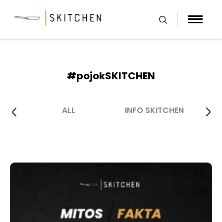
Skip
to
content
#pojokSKITCHEN
ALL
INFO SKITCHEN