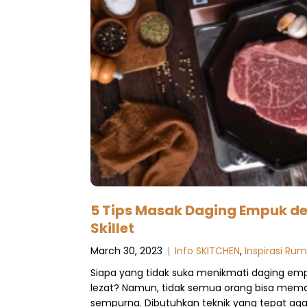
5 Tips Masak Daging Empuk de
Skillet
March 30, 2023
|
Info SKITCHEN
,
Inspirasi Ru
Siapa yang tidak suka menikmati daging em
lezat? Namun, tidak semua orang bisa mem
sempurna. Dibutuhkan teknik yang tepat ag