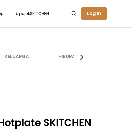
Log In
ep
#pojokSKITCHEN
KELUARGA
HIBURAN
INSPIRASI
 Hotplate SKITCHEN