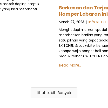
 tips masak daging empuk
Berkesan dan Terja
alat yang bisa membantu
Hamper Lebaran Ini
March 27, 2023
|
Info SKITCH
Menghadapi momen spesial seper
memberikan hadiah yang terb
satu pilihan yang tepat ada
SKITCHEN & Luckybite. Kenapa
kenapa wajib banget beli ham
produk terbaru SKITCHEN Ha
Read More...
Lihat Lebih Banyak