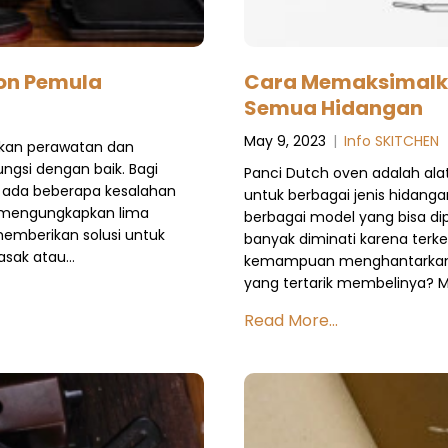
ron Pemula
Cara Memaksimalka
Semua Hidangan
May 9, 2023
|
Info SKITCHEN
hkan perawatan dan
gsi dengan baik. Bagi
Panci Dutch oven adalah al
 ada beberapa kesalahan
untuk berbagai jenis hidang
an mengungkapkan lima
berbagai model yang bisa dipi
emberikan solusi untuk
banyak diminati karena terk
asak atau…
kemampuan menghantarkan p
yang tertarik membelinya? 
Read More...