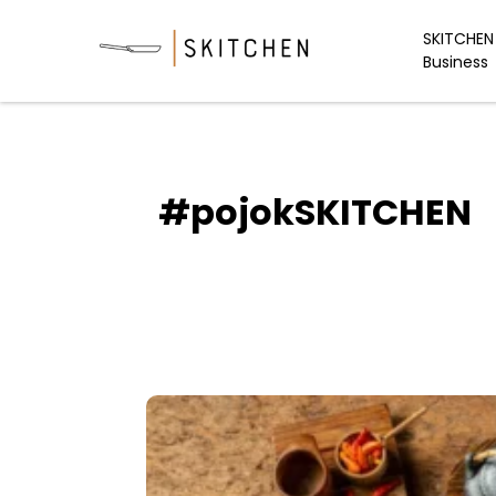
Skip
to
SKITCHEN 
Business
content
#pojokSKITCHEN