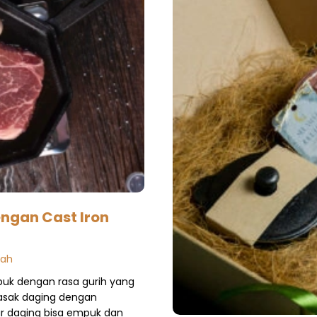
ngan Cast Iron
mah
puk dengan rasa gurih yang
asak daging dengan
ar daging bisa empuk dan