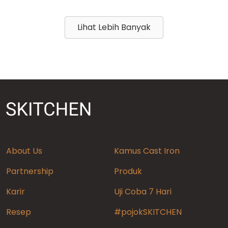
Lihat Lebih Banyak
About Us
Kamus Cast Iron
Partnership
Produk
Karir
Uji Coba 7 Hari
Resep
#pojokSKITCHEN