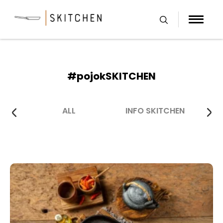
Skip
to
content
#pojokSKITCHEN
ALL
INFO SKITCHEN