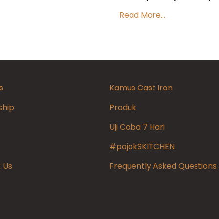
Read More...
s
Kamus Cast Iron
ship
Produk
Uji Coba 7 Hari
#pojokSKITCHEN
 Us
Frequently Asked Questions