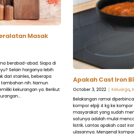
Peralatan Masak
ma berabad-abad. Siapa di
ayu? Selain harganya lebih
dari stainles, beberapa
Apakah Cast Iron Bi
in tambahan nih. Namun
October 3, 2022
|
Keluarga
,
iliki kekurangan ya. Berikut
ekurangan…
Belakangan ramai diperbin
kompor elpiji 4 kg ke kompor 
masyarakat yang sudah mengan
satunya adalah mulai menca
listrik. Lantas apakah cast iro
ulasannya. Mengenal kompor l