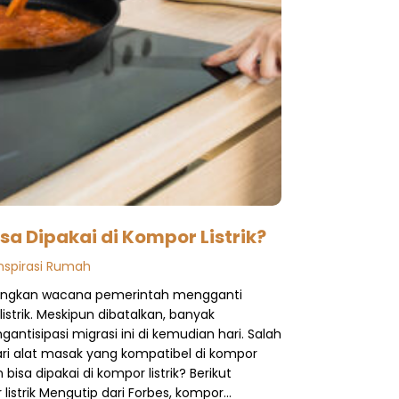
sa Dipakai di Kompor Listrik?
Inspirasi Rumah
cangkan wacana pemerintah mengganti
listrik. Meskipun dibatalkan, banyak
tisipasi migrasi ini di kemudian hari. Salah
ri alat masak yang kompatibel di kompor
n bisa dipakai di kompor listrik? Berikut
istrik Mengutip dari Forbes, kompor…