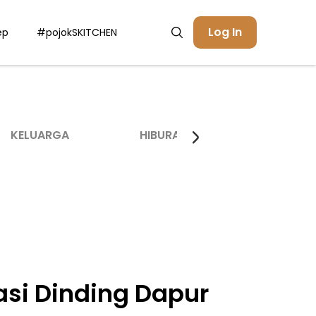
Log In
ep
#pojokSKITCHEN
KELUARGA
HIBURAN
INSPIRASI
asi Dinding Dapur