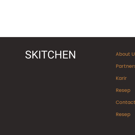
About U
Partner
Karir
Resep
Contact
Resep