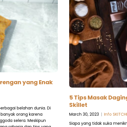
rengan yang Enak
5 Tips Masak Dagin
Skillet
rbagai belahan dunia. Di
March 30, 2023
|
Info SKITCH
t banyak orang karena
nggoda selera. Meskipun
Siapa yang tidak suka menik
apa rahasia dan tips yang