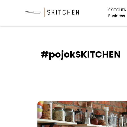
Skip
to
SKITCHEN 
Business
content
#pojokSKITCHEN