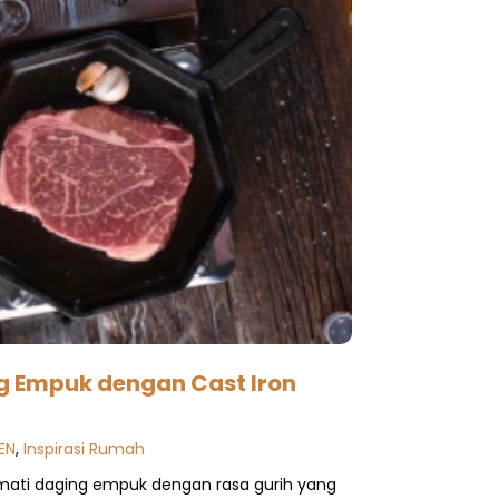
g Empuk dengan Cast Iron
EN
,
Inspirasi Rumah
mati daging empuk dengan rasa gurih yang