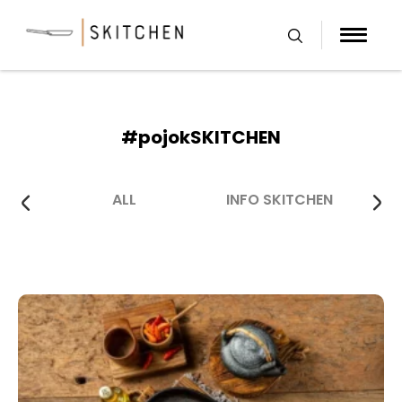
Skip
to
content
#pojokSKITCHEN
ALL
INFO SKITCHEN