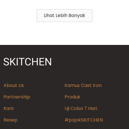
Lihat Lebih Banyak
About Us
Kamus Cast Iron
Partnership
Produk
Karir
Uji Coba 7 Hari
Resep
#pojokSKITCHEN