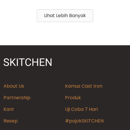
Lihat Lebih Banyak
About Us
Kamus Cast Iron
Partnership
Produk
Karir
Uji Coba 7 Hari
Resep
#pojokSKITCHEN