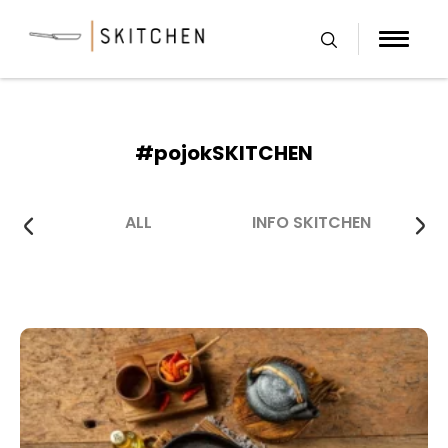
Skip
to
content
#pojokSKITCHEN
ALL
INFO SKITCHEN