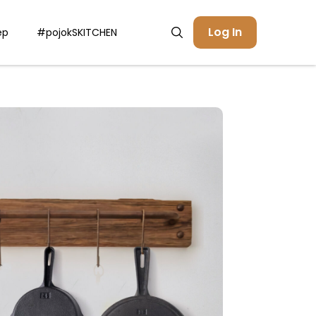
Log In
ep
#pojokSKITCHEN