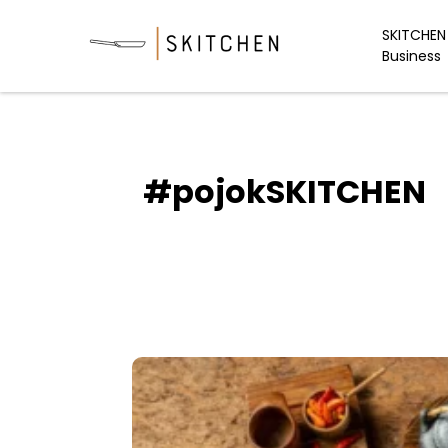
Skip
to
SKITCHEN 
Business
content
#pojokSKITCHEN