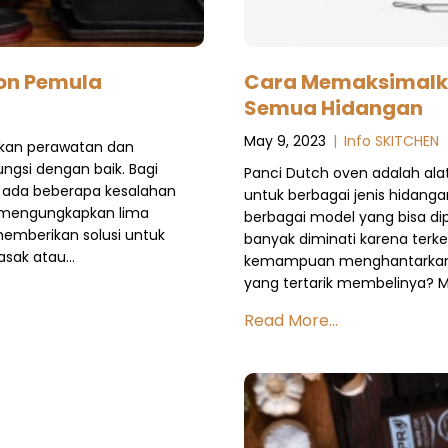
ron Pemula
Cara Memaksimalka
Semua Hidangan
May 9, 2023
|
Info SKITCHEN
hkan perawatan dan
gsi dengan baik. Bagi
Panci Dutch oven adalah al
 ada beberapa kesalahan
untuk berbagai jenis hidang
an mengungkapkan lima
berbagai model yang bisa dipi
emberikan solusi untuk
banyak diminati karena terk
asak atau…
kemampuan menghantarkan p
yang tertarik membelinya? 
Read More...