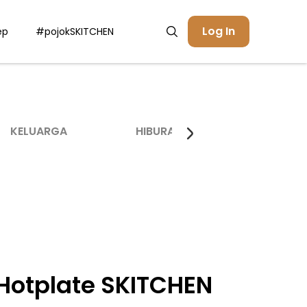
Log In
ep
#pojokSKITCHEN
KELUARGA
HIBURAN
INSPIRASI
 Hotplate SKITCHEN