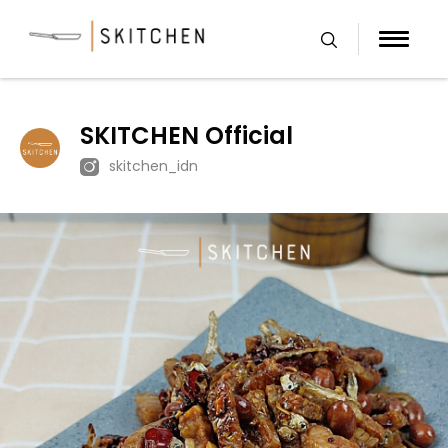
Skip
to
content
SKITCHEN Official
skitchen_idn