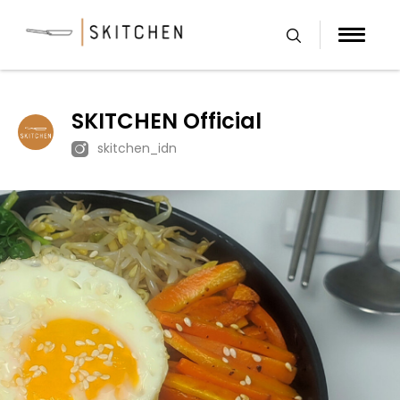
Skip
to
content
SKITCHEN Official
skitchen_idn