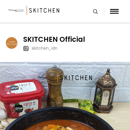
Skip
to
content
SKITCHEN Official
skitchen_idn