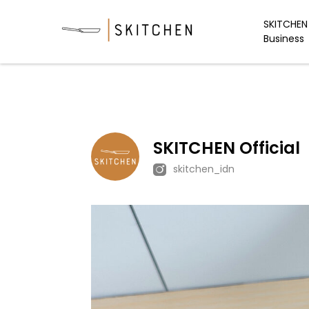
Skip
to
SKITCHEN 
Business
content
SKITCHEN Official
skitchen_idn