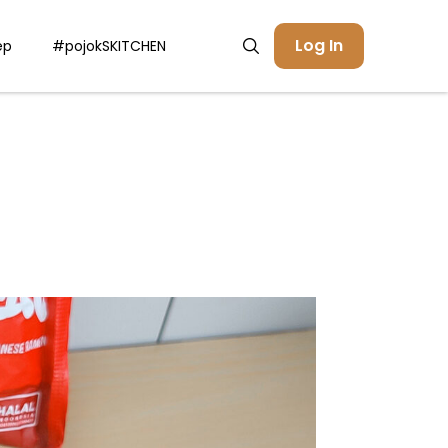
Log In
ep
#pojokSKITCHEN