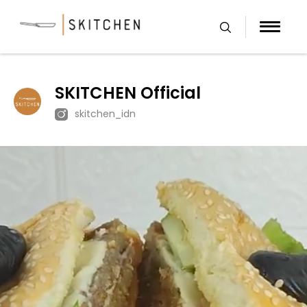
Skip
to
content
SKITCHEN Official
skitchen_idn